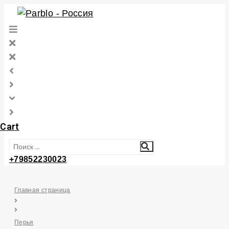
Перейти
к
контенту
Cart
+79852230023
Главная страница
Перья