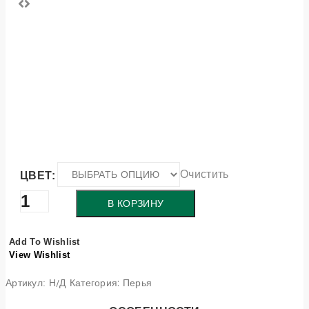
Очистить
ЦВЕТ:
Количество
В КОРЗИНУ
товара
Перо
Add To Wishlist
S01
View Wishlist
Категория:
Перья
Артикул:
Н/Д