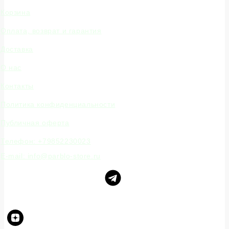
Корзина
Оплата, возврат и гарантия
Доставка
О нас
Контакты
Политика конфиденциальности
Публичная оферта
Телефон: +79852230023
E-mail: info@parblo-store.ru