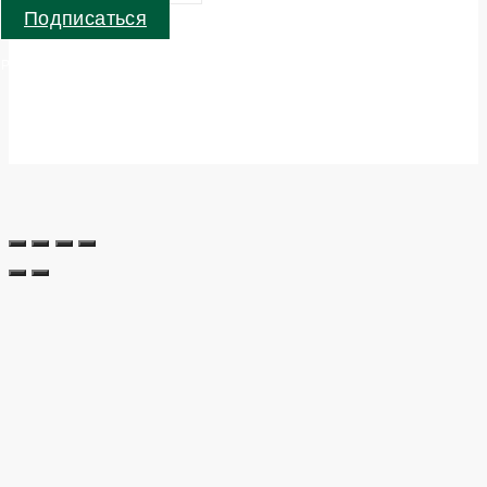
Подписаться
Parblo — Производитель устройств для креативных людей . © 2024