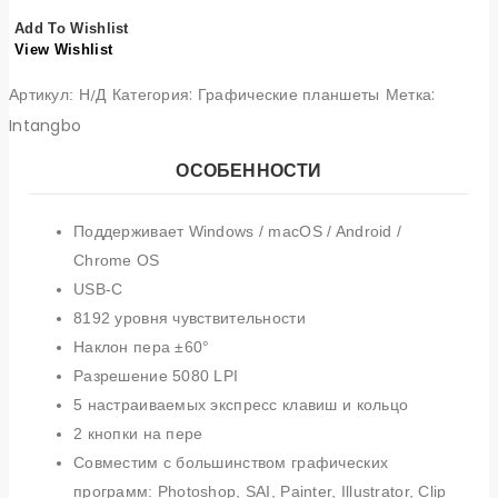
Intangbo
Add To Wishlist
X7
View Wishlist
Категория:
Графические планшеты
Метка:
Артикул:
Н/Д
Intangbo
ОСОБЕННОСТИ
Поддерживает Windows / macOS / Android /
Chrome OS
USB-C
8192 уровня чувствительности
Наклон пера ±60°
Разрешение 5080 LPI
5 настраиваемых экспресс клавиш и кольцо
2 кнопки на пере
Совместим с большинством графических
программ: Photoshop, SAI, Painter, Illustrator, Clip