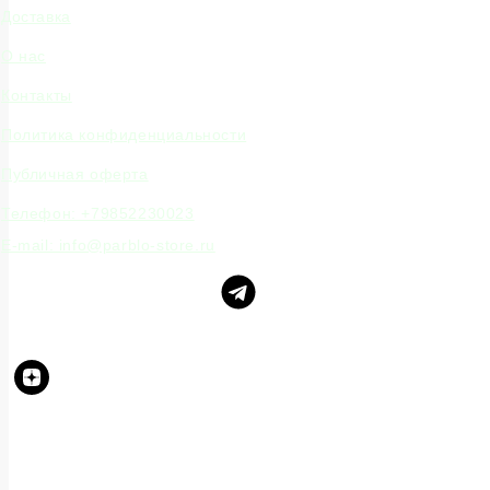
Доставка
О нас
Контакты
Политика конфиденциальности
Публичная оферта
Телефон: +79852230023
E-mail: info@parblo-store.ru