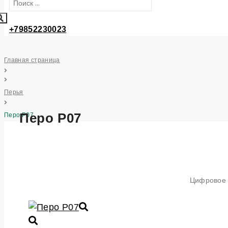
+79852230023
Главная страница
Перья
Перо P07
Перо P07
Цифровое п