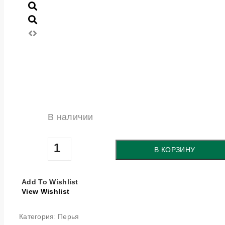
В наличии
Количество
В КОРЗИНУ
товара
Перо
Add To Wishlist
P07
View Wishlist
Категория:
Перья